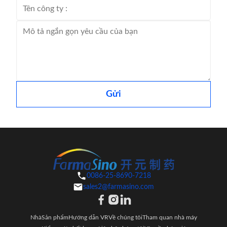
Gửi
0086-25-8690-7218
sales2@farmasino.com
Nhà
Sản phẩm
Hướng dẫn VR
Về chúng tôi
Tham quan nhà máy