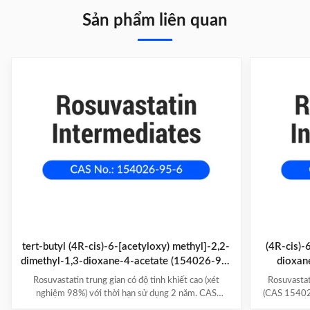
Sản phẩm liên quan
tert-butyl (4R-cis)-6-[acetyloxy) methyl]-2,2-
(4R-cis)-
dimethyl-1,3-dioxane-4-acetate (154026-95-
dioxane
6)
Rosuvastatin trung gian có độ tinh khiết cao (xét
Rosuvastat
nghiệm 98%) với thời hạn sử dụng 2 năm. CAS
(CAS 154026
154026-95-6, được đóng gói trong thùng 25kg để
sẵn dạng th