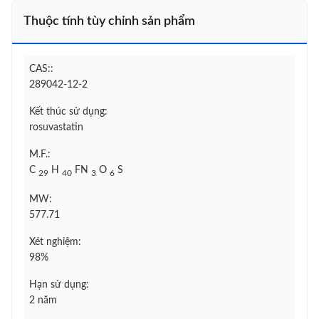
Thuộc tính tùy chỉnh sản phẩm
CAS::
289042-12-2
Kết thúc sử dụng:
rosuvastatin
M.F.:
C
H
FN
O
S
29
40
3
6
MW:
577.71
Xét nghiệm:
98%
Hạn sử dụng:
2 năm