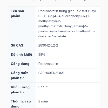
Tên sản
Rosuvastatin trung gian R-2 tert-Butyl
phẩm
6-[(1E)-2-[4-(4-fluorophenyl)-6-(1-
methylethyl)-2-
[methyl(methylsulfonyl)amino]-5-
pyrimidinyl]ethenyl]-2,2-dimethyl-1,3-
dioxane-4-acetate
Số CAS
289042-12-2
Độ tinh khiết
98%
Công dụng
Rosuvastatin
Công thức
C29H40FN3O6S
phân tử
Khối lượng
577.71
phân tử
Thời hạn sử
2 năm
dụng