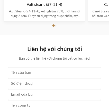
Axit stearic (57-11-4)
Ca
Axit Stearic (57-11-4), xét nghiệm 98%, thời hạn sử
Canxi Steara
dụng 2 năm. Được sử dụng trong dược phẩm, mỹ
bôi trơn và
phẩm, nến, chất chống thấm và đánh bóng.
hại. CAS 15
25kg/thùng đóng gói.
Liên hệ với chúng tôi
Bạn có thể liên hệ với chúng tôi bất cứ lúc nào!