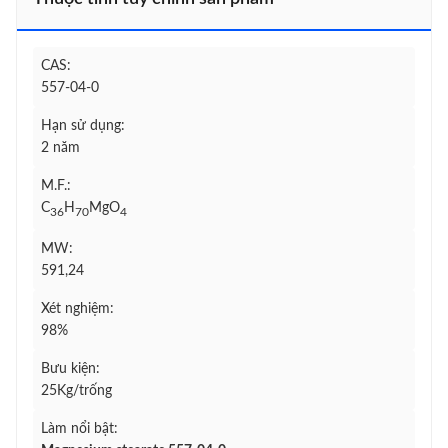
CAS:
557-04-0
Hạn sử dụng:
2 năm
M.F.:
C
H
MgO
36
70
4
MW:
591,24
Xét nghiệm:
98%
Bưu kiện:
25Kg/trống
Làm nổi bật: