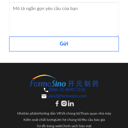
Gửi
0086-25-8690-7218
sales2@farmasino.com
Nhà
Sản phẩm
Hướng dẫn VR
Về chúng tôi
Tham quan nhà máy
Kiểm soát chất lượng
Liên hệ chúng tôi
Yêu cầu báo giá
Sơ đồ trang web
Chính sách bảo mật