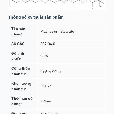
Thông số kỹ thuật sản phẩm
Tên sản
Magnesium Stearate
phẩm:
Số CAS:
557-04-0
Độ tinh
98%
khiết:
Công thức
C₃₆H₇₀MgO₄
phân tử:
Khối lượng
591.24
phân tử:
Thời hạn sử
2 Năm
dụng:
Đóng gói:
25kg/phuy