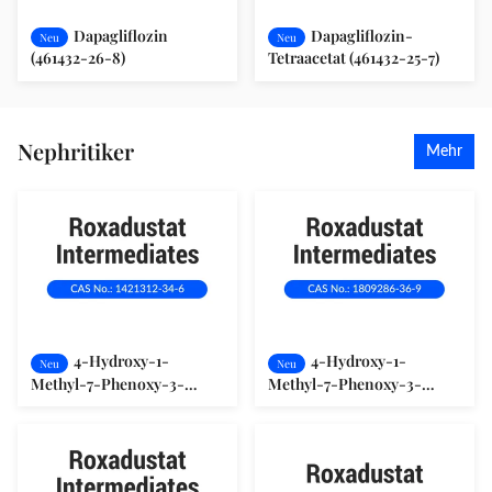
Dapagliflozin
Dapagliflozin-
Neu
Neu
(461432-26-8)
Tetraacetat (461432-25-7)
Nephritiker
Mehr
4-Hydroxy-1-
4-Hydroxy-1-
Neu
Neu
Methyl-7-Phenoxy-3-
Methyl-7-Phenoxy-3-
Isochinolincarboxylic Acid
Isochinoline-
Methyl Ester 1421312-34-6
Carboxylsäureethylester
(1809286-36-9)