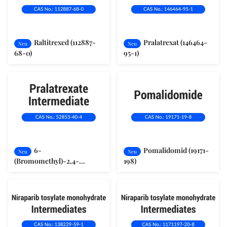
Raltitrexed (112887-
Pralatrexat (146464-
Neu
Neu
68-0)
95-1)
6-
Pomalidomid (19171-
Neu
Neu
(Bromomethyl)-2,4-
198)
Pteridindiaminhydrobromid
(52853-40-4)