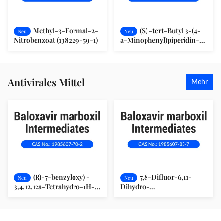
Methyl-3-Formal-2-
(S) -tert-Butyl 3-(4-
Neu
Neu
Nitrobenzoat (138229-59-1)
a-Minophenyl)piperidin-1-
Carboxylat (1171197-20-8)
Antivirales Mittel
Mehr
(R)-7-benzyloxy) -
7,8-Difluor-6,11-
Neu
Neu
3,4,12,12a-Tetrahydro-1H-
Dihydro-
[1,4]Oxazin[3,4-c]Pyrid[2,1-
Dibenzo[b,e]Thiepin-11-ol
f][1,2,4]- Triazin-6,8-Dion
(1985607-83-7)
(1985607-70-2)