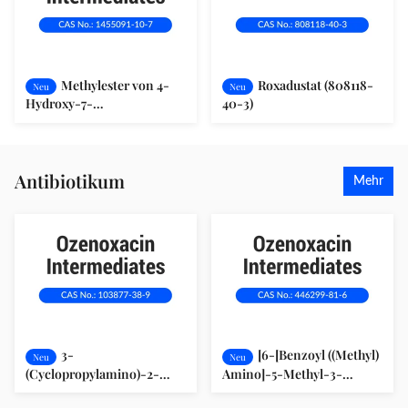
Methylester von 4-
Roxadustat (808118-
Neu
Neu
Hydroxy-7-
40-3)
Phenoxyisochinolin-3-
Carboxylsäure (1455091-10-
7)
Antibiotikum
Mehr
3-
[6-[Benzoyl ((Methyl)
Neu
Neu
(Cyclopropylamino)-2-
Amino]-5-Methyl-3-
(2,4-Dichlor-3-
Pyridyl]Borinsäure