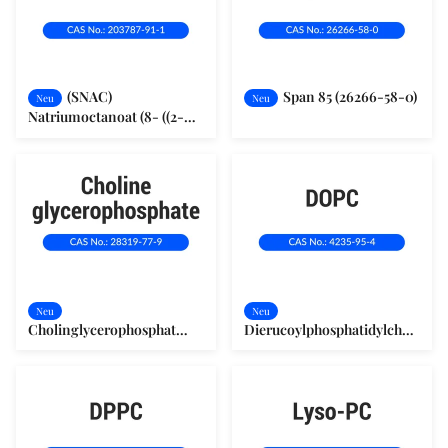
(SNAC)
Span 85 (26266-58-0)
Neu
Neu
Natriumoctanoat (8- ((2-
Hydroxybenzamid)
(203787-91-1)
Neu
Neu
Cholinglycerophosphat
Dierucoylphosphatidylcholin
(28319-77-9)
(4235-95-4)