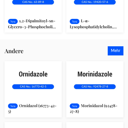
1,2-Dipalmitoyl-sn-
L-α-
Neu
Neu
Glycero-3-Phosphocholin
Lysophosphatidylcholin,
(63-89-8)
Stearoyl (19420-57-6)
Andere
Mehr
Ornidazol (16773-42-
Morinidazol (92478-
Neu
Neu
5)
27-8)