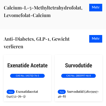
Calcium-L-5-Methyltetrahydrofolat,
Mehr
Levomefolat-Calcium
Anti-Diabetes, GLP-1, Gewicht
Mehr
verlieren
Exenatidacetat
Survodutid (2805997-
Neu
Neu
(141732-76-5)
46-8)