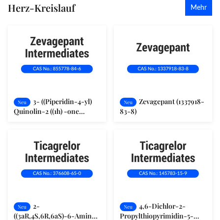
Herz-Kreislauf
Mehr
3- ((Piperidin-4-yl)
Zevagepant (1337918-
Neu
Neu
Quinolin-2 ((1h) -one
83-8)
Hydrochlorid (855778-84-6)
2-
4,6-Dichlor-2-
Neu
Neu
((3aR,4S,6R,6aS)-6-Amino-
Propylthiopyrimidin-5-