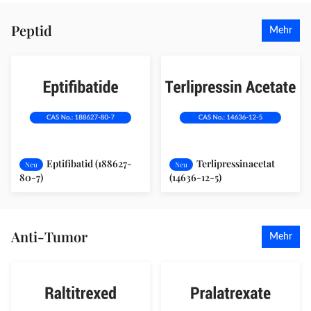
Peptid
Mehr
Eptifibatid (188627-
Terlipressinacetat
Neu
Neu
80-7)
(14636-12-5)
Anti-Tumor
Mehr