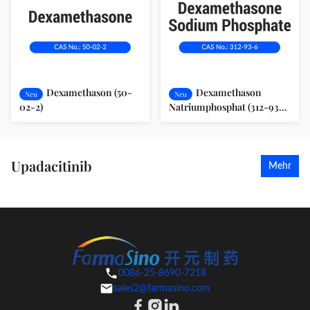
Dexamethason (50-
Dexamethason
Neu
Neu
02-2)
Natriumphosphat (312-93-
6)
Upadacitinib
Mehr
0086-25-8690-7218
sales2@farmasino.com