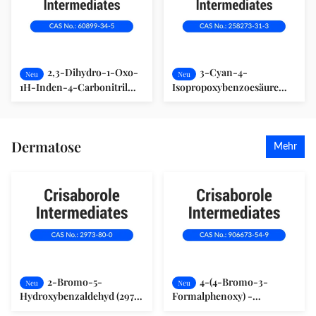
2,3-Dihydro-1-Oxo-
3-Cyan-4-
Neu
Neu
1H-Inden-4-Carbonitril
Isopropoxybenzoesäure
(60899-34-5)
(258273-31-3)
Dermatose
Mehr
2-Bromo-5-
4-(4-Bromo-3-
Neu
Neu
Hydroxybenzaldehyd (2973-
Formalphenoxy) -
80-0)
Benzonitril (906673-54-9)