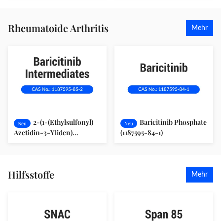
Rheumatoide Arthritis
Mehr
2-(1-(Ethylsulfonyl)
Baricitinib Phosphate
Neu
Neu
Azetidin-3-Yliden)
(1187595-84-1)
Acetonitril (1187595-85-2)
Hilfsstoffe
Mehr