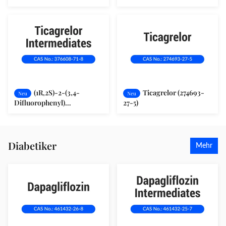
2,2-Dimethyltetrahydro-
Amin (145783-15-9)
3H-Cyclopenta[d]
[1,3]Dioxol-4-Yloxy)Ethanol
L-Tatarsäure 376608-65-0
(1R,2S)-2-(3,4-
Ticagrelor (274693-
Neu
Neu
Difluorophenyl)
27-5)
Cyclopropanamin (2R) -
Hydroxy(phenyl) Ethanat
(376608-71-8)
Diabetiker
Mehr