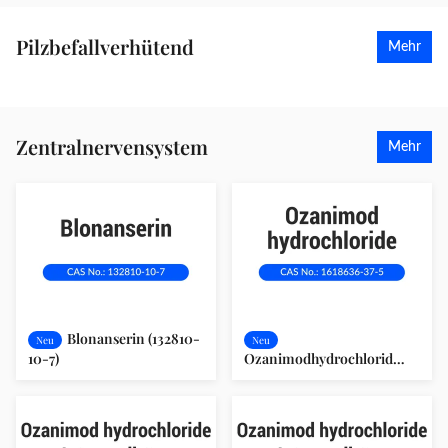
Methylbenzoyl) Acrylat
(446299-81-6)
(103877-38-9)
Pilzbefallverhütend
Mehr
Zentralnervensystem
Mehr
Blonanserin (132810-
Neu
Neu
10-7)
Ozanimodhydrochlorid
(1618636-37-5)