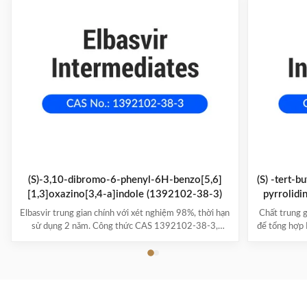
(S)-3,10-dibromo-6-phenyl-6H-benzo[5,6]
(S) -tert-b
[1,3]oxazino[3,4-a]indole (1392102-38-3)
pyrrolid
Elbasvir trung gian chính với xét nghiệm 98%, thời hạn
Chất trung g
sử dụng 2 năm. Công thức CAS 1392102-38-3,
để tổng hợp
C21H13Br2NO. Bao bì số lượng lớn 25kg/thùng cho
sử dụng 2 n
sản xuất dược phẩm.
cho 