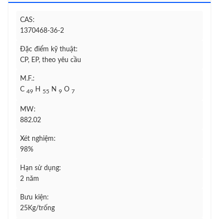
CAS:
1370468-36-2
Đặc điểm kỹ thuật:
CP, EP, theo yêu cầu
M.F.:
C
H
N
O
49
55
9
7
MW:
882.02
Xét nghiệm:
98%
Hạn sử dụng:
2 năm
Bưu kiện:
25Kg/trống